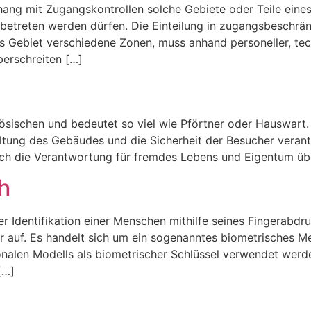
ang mit Zugangskontrollen solche Gebiete oder Teile ein
etreten werden dürfen. Die Einteilung in zugangsbeschränk
s Gebiet verschiedene Zonen, muss anhand personeller, te
berschreiten […]
sischen und bedeutet so viel wie Pförtner oder Hauswart.
altung des Gebäudes und die Sicherheit der Besucher verant
ch die Verantwortung für fremdes Lebens und Eigentum übe
h
 Identifikation einer Menschen mithilfe seines Fingerabdru
ur auf. Es handelt sich um ein sogenanntes biometrisches 
onalen Modells als biometrischer Schlüssel verwendet wer
[…]
g