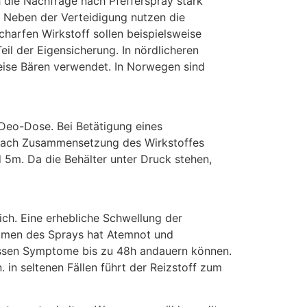
h die Nachfrage nach Pfefferspray stark
. Neben der Verteidigung nutzen die
harfen Wirkstoff sollen beispielsweise
il der Eigensicherung. In nördlicheren
weise Bären verwendet. In Norwegen sind
 Deo-Dose. Bei Betätigung eines
e nach Zusammensetzung des Wirkstoffes
d 5m. Da die Behälter unter Druck stehen,
ich. Eine erhebliche Schwellung der
natmen des Sprays hat Atemnot und
 dessen Symptome bis zu 48h andauern können.
in seltenen Fällen führt der Reizstoff zum