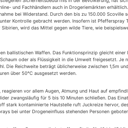
stiegenen Sicherheitsbedürfnis in der Bevölkerung, hat sic
nline- und Fachhändlern auch in Drogeriemärkten erhältlich
ahme bei Widerstand. Durch den bis zu 150.000 Scoville sc
er Kontrolle gebracht werden. Insofern ist Pfefferspray Te
Sibirien, wird das Mittel gegen wilde Tiere, wie beispiels
en ballistischen Waffen. Das Funktionsprinzip gleicht einer
 Schaum oder als Flüssigkeit in die Umwelt freigesetzt. J
ahl. Die Reichweite beträgt üblicherweise zwischen 1,5m un
aturen über 50°C ausgesetzt werden.
, reagieren vor allem Augen, Atmung und Haut auf empfindl
lider zwangsläufig für 5 bis 10 Minuten schließen. Das Ei
off stark kontaminierte Hautstelle ruft Juckreize hervor,
ays bei unter Drogeneinfluss stehenden Personen geboten. 