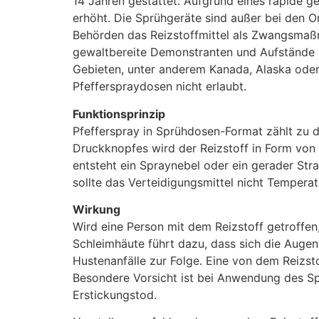
14 Jahren gestattet. Aufgrund eines rapide ge
erhöht. Die Sprühgeräte sind außer bei den O
Behörden das Reizstoffmittel als Zwangsmaßn
gewaltbereite Demonstranten und Aufstände unt
Gebieten, unter anderem Kanada, Alaska oder 
Pfefferspraydosen nicht erlaubt.
Funktionsprinzip
Pfefferspray in Sprühdosen-Format zählt zu d
Druckknopfes wird der Reizstoff in Form von
entsteht ein Spraynebel oder ein gerader Str
sollte das Verteidigungsmittel nicht Temper
Wirkung
Wird eine Person mit dem Reizstoff getroffen
Schleimhäute führt dazu, dass sich die Augen
Hustenanfälle zur Folge. Eine von dem Reizst
Besondere Vorsicht ist bei Anwendung des Spr
Erstickungstod.