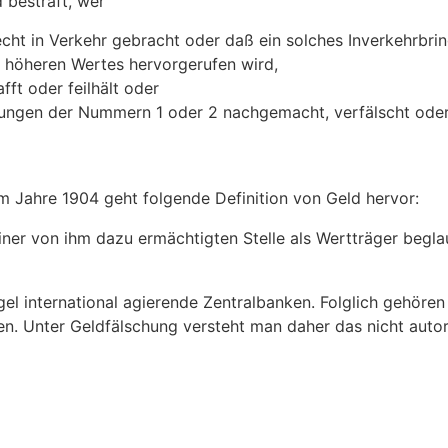
d bestraft, wer
echt in Verkehr gebracht oder daß ein solches Inverkehrbri
s höheren Wertes hervorgerufen wird,
fft oder feilhält oder
zungen der Nummern 1 oder 2 nachgemacht, verfälscht oder s
em Jahre 1904 geht folgende Definition von Geld hervor:
einer von ihm dazu ermächtigten Stelle als Wertträger begl
gel international agierende Zentralbanken. Folglich gehöre
den. Unter Geldfälschung versteht man daher das nicht aut