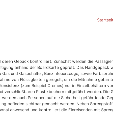
Startsei
d deren Gepäck kontrolliert. Zunächst werden die Passagie
rechtigung anhand der Boardkarte geprüft. Das Handgepäck 
se Gas und Gasbehälter, Benzinfeuerzeuge, sowie Farbsprüh
nahme von Flüssigkeiten geregelt, um die Mitnahme getarnt
r Konsistenz (zum Beispiel Cremes) nur in Einzelbehältern
und verschließbaren Plastikbechern mitgeführt werden. Die
 werden auch Personen auf die Sicherheit gefährdende Geg
dung befinden sichtbar gemacht werden. Neben Sprengstoff 
onal anwesend und kontrolliert die Einreisenden mit Spren