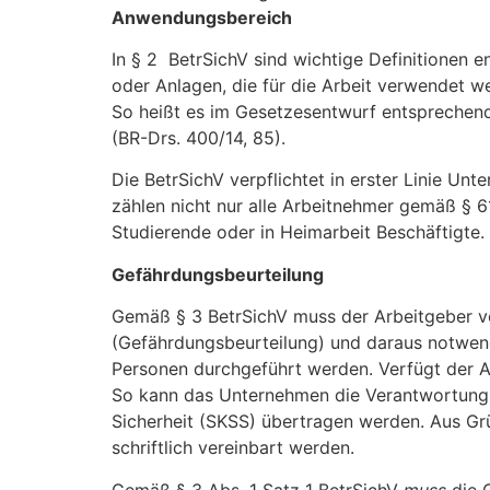
Anwendungsbereich
In § 2
BetrSichV sind wichtige Definitionen e
oder Anlagen, die für die Arbeit verwendet 
So heißt es im Gesetzesentwurf entsprechend
(BR-Drs. 400/14, 85).
Die BetrSichV verpflichtet in erster Linie U
zählen nicht nur alle Arbeitnehmer gemäß § 61
Studierende oder in Heimarbeit Beschäftigte.
Gefährdungsbeurteilung
Gemäß § 3 BetrSichV muss der Arbeitgeber vo
(Gefährdungsbeurteilung) und daraus notwen
Personen durchgeführt werden. Verfügt der Ar
So kann das Unternehmen die Verantwortung zu
Sicherheit (SKSS) übertragen werden. Aus Gr
schriftlich vereinbart werden.
Gemäß § 3 Abs. 1 Satz 1 BetrSichV
muss
die G