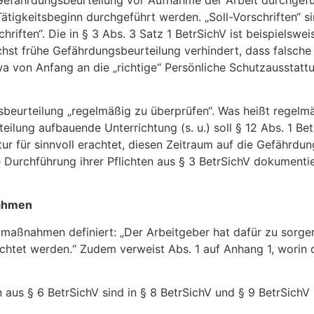
igkeitsbeginn durchgeführt werden. „Soll-Vorschriften“ sin
ften“. Die in § 3 Abs. 3 Satz 1 BetrSichV ist beispielswei
ichst frühe Gefährdungsbeurteilung verhindert, dass falsc
a von Anfang an die „richtige“ Persönliche Schutzausstattu
sbeurteilung „regelmäßig zu überprüfen“. Was heißt regelm
ilung aufbauende Unterrichtung (s. u.) soll § 12 Abs. 1 Betr
atur für sinnvoll erachtet, diesen Zeitraum auf die Gefährd
 Durchführung ihrer Pflichten aus § 3 BetrSichV dokumenti
nahmen
aßnahmen definiert: „Der Arbeitgeber hat dafür zu sorgen,
htet werden.“ Zudem verweist Abs. 1 auf Anhang 1, worin d
us § 6 BetrSichV sind in § 8 BetrSichV und § 9 BetrSich