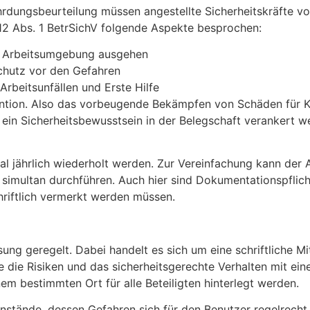
dungsbeurteilung müssen angestellte Sicherheitskräfte vor
2 Abs. 1 BetrSichV folgende Aspekte besprochen:
er Arbeitsumgebung ausgehen
hutz vor den Gefahren
Arbeitsunfällen und Erste Hilfe
ntion. Also das vorbeugende Bekämpfen von Schäden für K
ein Sicherheitsbewusstsein in der Belegschaft verankert w
 jährlich wiederholt werden. Zur Vereinfachung kann der 
imultan durchführen. Auch hier sind Dokumentationspflic
riftlich vermerkt werden müssen.
sung geregelt. Dabei handelt es sich um eine schriftliche M
e die Risiken und das sicherheitsgerechte Verhalten mit ein
m bestimmten Ort für alle Beteiligten hinterlegt werden.
genstände, dessen Gefahren sich für den Benutzer regelrec