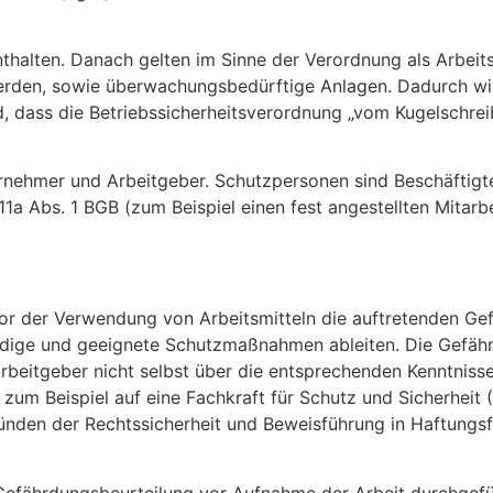
nthalten. Danach gelten im Sinne der Verordnung als Arbeit
werden, sowie überwachungsbedürftige Anlagen. Dadurch wi
, dass die Betriebssicherheitsverordnung „vom Kugelschrei
nternehmer und Arbeitgeber. Schutzpersonen sind Beschäftigt
1a Abs. 1 BGB (zum Beispiel einen fest angestellten Mitarb
r der Verwendung von Arbeitsmitteln die auftretenden Ge
dige und geeignete Schutzmaßnahmen ableiten. Die Gefähr
beitgeber nicht selbst über die entsprechenden Kenntnisse,
m Beispiel auf eine Fachkraft für Schutz und Sicherheit (
ünden der Rechtssicherheit und Beweisführung in Haftungsf
efährdungsbeurteilung vor Aufnahme der Arbeit durchgefüh