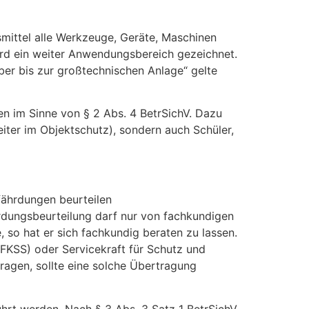
smittel alle Werkzeuge, Geräte, Maschinen
rd ein weiter Anwendungsbereich gezeichnet.
ber bis zur großtechnischen Anlage“ gelte
en im Sinne von § 2 Abs. 4 BetrSichV. Dazu
eiter im Objektschutz), sondern auch Schüler,
fährdungen beurteilen
dungsbeurteilung darf nur von fachkundigen
 so hat er sich fachkundig beraten zu lassen.
FKSS) oder Servicekraft für Schutz und
ragen, sollte eine solche Übertragung
rt werden. Nach § 3 Abs. 3 Satz 1 BetrSichV