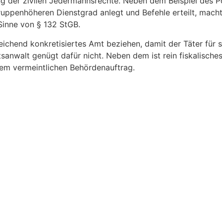
der zivilen Jedermannsrechte. Neben dem Beispiel des Pol
tgruppenhöheren Dienstgrad anlegt und Befehle erteilt, macht
 Sinne von § 132 StGB.
eichend konkretisiertes Amt beziehen, damit der Täter für
tsanwalt genügt dafür nicht. Neben dem ist rein fiskalische
inem vermeintlichen Behördenauftrag.