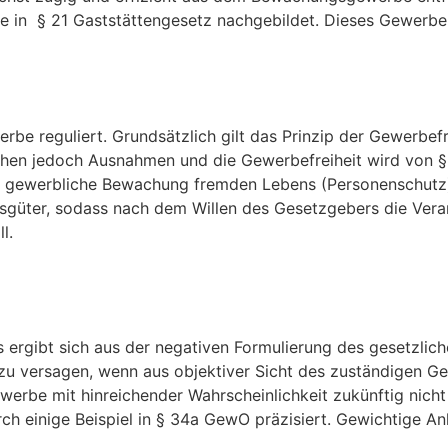
n § 21 Gaststättengesetz nachgebildet. Dieses Gewerbe ist
 reguliert. Grundsätzlich gilt das Prinzip der Gewerbefre
ranchen jedoch Ausnahmen und die Gewerbefreiheit wird von
 gewerbliche Bewachung fremden Lebens (Personenschutz) 
sgüter, sodass nach dem Willen des Gesetzgebers die Vera
l.
s ergibt sich aus der negativen Formulierung des gesetzlic
it zu versagen, wenn aus objektiver Sicht des zuständige
ewerbe mit hinreichender Wahrscheinlichkeit zukünftig ni
rch einige Beispiel in § 34a GewO präzisiert. Gewichtige An